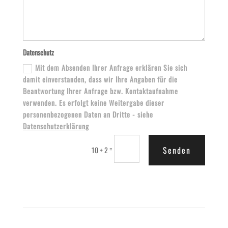
Datenschutz
Mit dem Absenden Ihrer Anfrage erklären Sie sich
damit einverstanden, dass wir Ihre Angaben für die
Beantwortung Ihrer Anfrage bzw. Kontaktaufnahme
verwenden. Es erfolgt keine Weitergabe dieser
personenbezogenen Daten an Dritte - siehe
Datenschutzerklärung
=
Senden
10 + 2