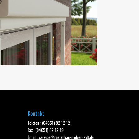
Kontakt
Telefon : (04651) 82 12 12
Fax : (04651) 82 12 19
Email :
service@metallbau-nielsen-sylt.de